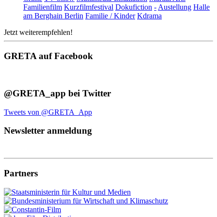
Familienfilm
Kurzfilmfestival
Dokufiction
-
Austellung
Halle
am Berghain Berlin
Familie / Kinder
Kdrama
Jetzt weiterempfehlen!
GRETA auf Facebook
@GRETA_app bei Twitter
Tweets von @GRETA_App
Newsletter anmeldung
Partners