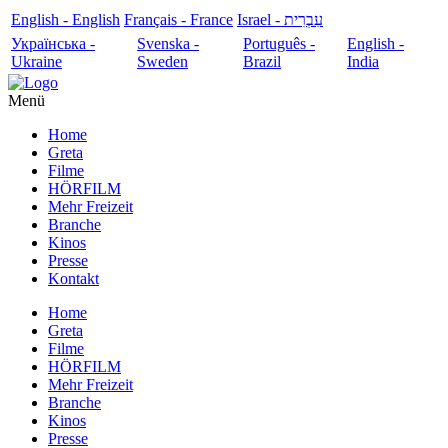
English - English
Français - France
עִבְרִית - Israel
Українська -
Svenska -
Português -
English -
Ukraine
Sweden
Brazil
India
Menü
Home
Greta
Filme
HÖRFILM
Mehr Freizeit
Branche
Kinos
Presse
Kontakt
Home
Greta
Filme
HÖRFILM
Mehr Freizeit
Branche
Kinos
Presse