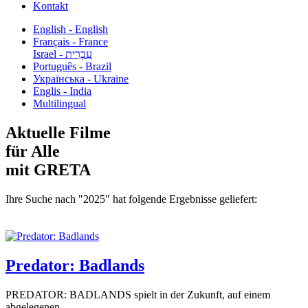
Kontakt
English - English
Français - France
עִבְרִית - Israel
Português - Brazil
Українська - Ukraine
Englis - India
Multilingual
Aktuelle Filme
für Alle
mit GRETA
Ihre Suche nach "2025" hat folgende Ergebnisse geliefert:
Predator: Badlands
PREDATOR: BADLANDS spielt in der Zukunft, auf einem
abgelegenen...