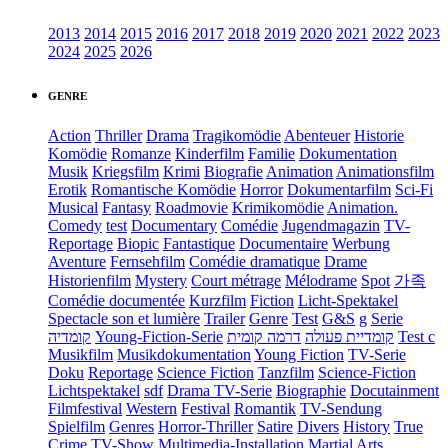
2013
2014
2015
2016
2017
2018
2019
2020
2021
2022
2023
2024
2025
2026
GENRE
Action
Thriller
Drama
Tragikomödie
Abenteuer
Historie
Komödie
Romanze
Kinderfilm
Familie
Dokumentation
Musik
Kriegsfilm
Krimi
Biografie
Animation
Animationsfilm
Erotik
Romantische Komödie
Horror
Dokumentarfilm
Sci-Fi
Musical
Fantasy
Roadmovie
Krimikomödie
Animation.
Comedy
test
Documentary
Comédie
Jugendmagazin
TV-
Reportage
Biopic
Fantastique
Documentaire
Werbung
Aventure
Fernsehfilm
Comédie dramatique
Drame
Historienfilm
Mystery
Court métrage
Mélodrame
Spot
가족
Comédie documentée
Kurzfilm
Fiction
Licht-Spektakel
Spectacle son et lumière
Trailer
Genre
Test
G&S
g
Serie
קומדיה
Young-Fiction-Serie
דרמה קומית
קומדיית פעולה
Test c
Musikfilm
Musikdokumentation
Young Fiction
TV-Serie
Doku
Reportage
Science Fiction
Tanzfilm
Science-Fiction
Lichtspektakel
sdf
Drama TV-Serie
Biographie
Docutainment
Filmfestival
Western
Festival
Romantik
TV-Sendung
Spielfilm
Genres
Horror-Thriller
Satire
Divers
History
True
Crime
TV-Show
Multimedia-Installation
Martial Arts