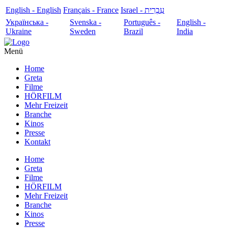
English - English
Français - France
עִבְרִית - Israel
Українська -
Svenska -
Português -
English -
Ukraine
Sweden
Brazil
India
Menü
Home
Greta
Filme
HÖRFILM
Mehr Freizeit
Branche
Kinos
Presse
Kontakt
Home
Greta
Filme
HÖRFILM
Mehr Freizeit
Branche
Kinos
Presse