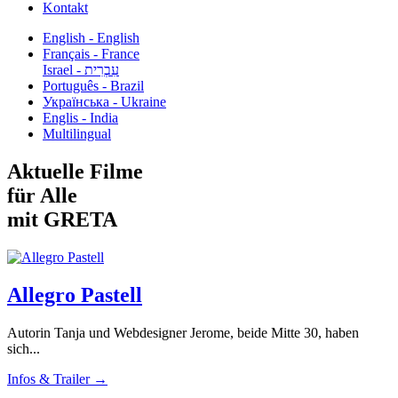
Kontakt
English - English
Français - France
עִבְרִית - Israel
Português - Brazil
Українська - Ukraine
Englis - India
Multilingual
Aktuelle Filme
für Alle
mit GRETA
Allegro Pastell
Autorin Tanja und Webdesigner Jerome, beide Mitte 30, haben
sich...
Infos & Trailer →