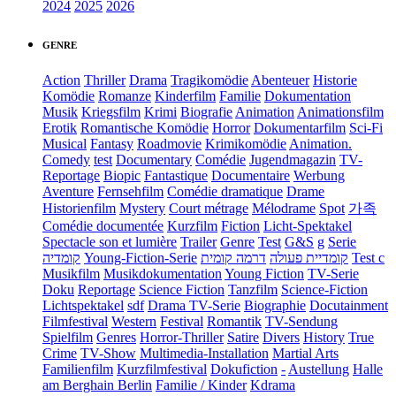
2024
2025
2026
GENRE
Action
Thriller
Drama
Tragikomödie
Abenteuer
Historie
Komödie
Romanze
Kinderfilm
Familie
Dokumentation
Musik
Kriegsfilm
Krimi
Biografie
Animation
Animationsfilm
Erotik
Romantische Komödie
Horror
Dokumentarfilm
Sci-Fi
Musical
Fantasy
Roadmovie
Krimikomödie
Animation.
Comedy
test
Documentary
Comédie
Jugendmagazin
TV-
Reportage
Biopic
Fantastique
Documentaire
Werbung
Aventure
Fernsehfilm
Comédie dramatique
Drame
Historienfilm
Mystery
Court métrage
Mélodrame
Spot
가족
Comédie documentée
Kurzfilm
Fiction
Licht-Spektakel
Spectacle son et lumière
Trailer
Genre
Test
G&S
g
Serie
קומדיה
Young-Fiction-Serie
דרמה קומית
קומדיית פעולה
Test c
Musikfilm
Musikdokumentation
Young Fiction
TV-Serie
Doku
Reportage
Science Fiction
Tanzfilm
Science-Fiction
Lichtspektakel
sdf
Drama TV-Serie
Biographie
Docutainment
Filmfestival
Western
Festival
Romantik
TV-Sendung
Spielfilm
Genres
Horror-Thriller
Satire
Divers
History
True
Crime
TV-Show
Multimedia-Installation
Martial Arts
Familienfilm
Kurzfilmfestival
Dokufiction
-
Austellung
Halle
am Berghain Berlin
Familie / Kinder
Kdrama