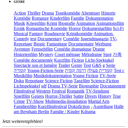
GENRE
Action
Thriller
Drama
Tragikomödie
Abenteuer
Historie
Komödie
Romanze
Kinderfilm
Familie
Dokumentation
Musik
Kriegsfilm
Krimi
Biografie
Animation
Animationsfilm
Erotik
Romantische Komödie
Horror
Dokumentarfilm
Sci-Fi
Musical
Fantasy
Roadmovie
Krimikomödie
Animation.
Comedy
test
Documentary
Comédie
Jugendmagazin
TV-
Reportage
Biopic
Fantastique
Documentaire
Werbung
Aventure
Fernsehfilm
Comédie dramatique
Drame
Historienfilm
Mystery
Court métrage
Mélodrame
Spot
가족
Comédie documentée
Kurzfilm
Fiction
Licht-Spektakel
Spectacle son et lumière
Trailer
Genre
Test
G&S
g
Serie
קומדיה
Young-Fiction-Serie
דרמה קומית
קומדיית פעולה
Test c
Musikfilm
Musikdokumentation
Young Fiction
TV-Serie
Doku
Reportage
Science Fiction
Tanzfilm
Science-Fiction
Lichtspektakel
sdf
Drama TV-Serie
Biographie
Docutainment
Filmfestival
Western
Festival
Romantik
TV-Sendung
Spielfilm
Genres
Horror-Thriller
Satire
Divers
History
True
Crime
TV-Show
Multimedia-Installation
Martial Arts
Familienfilm
Kurzfilmfestival
Dokufiction
-
Austellung
Halle
am Berghain Berlin
Familie / Kinder
Kdrama
Jetzt weiterempfehlen!