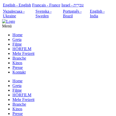
English - English
Français - France
עִבְרִית - Israel
Українська -
Svenska -
Português -
English -
Ukraine
Sweden
Brazil
India
Menü
Home
Greta
Filme
HÖRFILM
Mehr Freizeit
Branche
Kinos
Presse
Kontakt
Home
Greta
Filme
HÖRFILM
Mehr Freizeit
Branche
Kinos
Presse