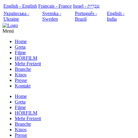
English - English
Français - France
עִבְרִית - Israel
Українська -
Svenska -
Português -
English -
Ukraine
Sweden
Brazil
India
Menü
Home
Greta
Filme
HÖRFILM
Mehr Freizeit
Branche
Kinos
Presse
Kontakt
Home
Greta
Filme
HÖRFILM
Mehr Freizeit
Branche
Kinos
Presse