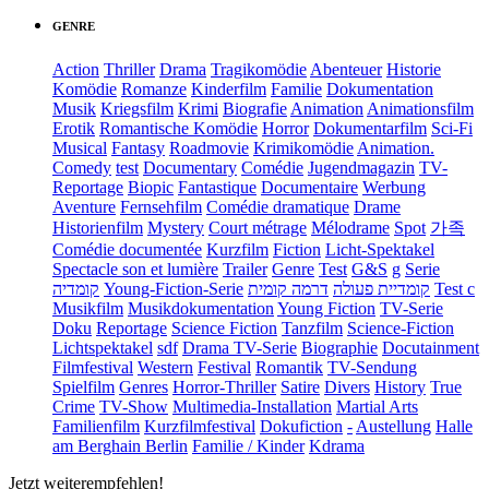
GENRE
Action
Thriller
Drama
Tragikomödie
Abenteuer
Historie
Komödie
Romanze
Kinderfilm
Familie
Dokumentation
Musik
Kriegsfilm
Krimi
Biografie
Animation
Animationsfilm
Erotik
Romantische Komödie
Horror
Dokumentarfilm
Sci-Fi
Musical
Fantasy
Roadmovie
Krimikomödie
Animation.
Comedy
test
Documentary
Comédie
Jugendmagazin
TV-
Reportage
Biopic
Fantastique
Documentaire
Werbung
Aventure
Fernsehfilm
Comédie dramatique
Drame
Historienfilm
Mystery
Court métrage
Mélodrame
Spot
가족
Comédie documentée
Kurzfilm
Fiction
Licht-Spektakel
Spectacle son et lumière
Trailer
Genre
Test
G&S
g
Serie
קומדיה
Young-Fiction-Serie
דרמה קומית
קומדיית פעולה
Test c
Musikfilm
Musikdokumentation
Young Fiction
TV-Serie
Doku
Reportage
Science Fiction
Tanzfilm
Science-Fiction
Lichtspektakel
sdf
Drama TV-Serie
Biographie
Docutainment
Filmfestival
Western
Festival
Romantik
TV-Sendung
Spielfilm
Genres
Horror-Thriller
Satire
Divers
History
True
Crime
TV-Show
Multimedia-Installation
Martial Arts
Familienfilm
Kurzfilmfestival
Dokufiction
-
Austellung
Halle
am Berghain Berlin
Familie / Kinder
Kdrama
Jetzt weiterempfehlen!