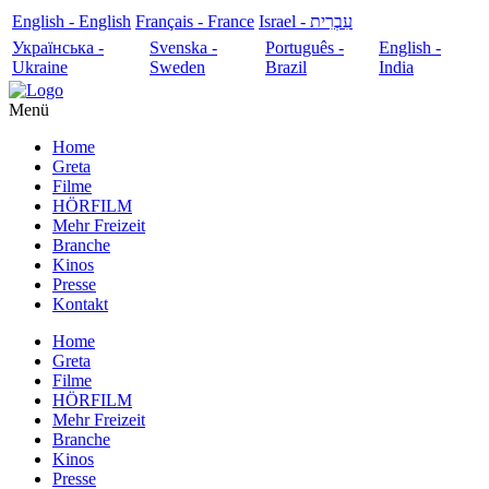
English - English
Français - France
עִבְרִית - Israel
Українська -
Svenska -
Português -
English -
Ukraine
Sweden
Brazil
India
Menü
Home
Greta
Filme
HÖRFILM
Mehr Freizeit
Branche
Kinos
Presse
Kontakt
Home
Greta
Filme
HÖRFILM
Mehr Freizeit
Branche
Kinos
Presse