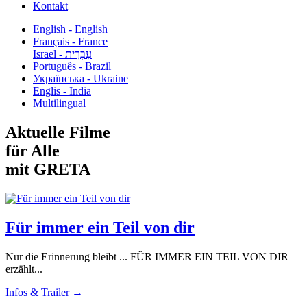
Kontakt
English - English
Français - France
עִבְרִית - Israel
Português - Brazil
Українська - Ukraine
Englis - India
Multilingual
Aktuelle Filme
für Alle
mit GRETA
Für immer ein Teil von dir
Nur die Erinnerung bleibt ... FÜR IMMER EIN TEIL VON DIR
erzählt...
Infos & Trailer →