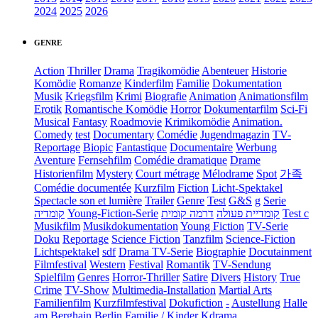
2024
2025
2026
GENRE
Action
Thriller
Drama
Tragikomödie
Abenteuer
Historie
Komödie
Romanze
Kinderfilm
Familie
Dokumentation
Musik
Kriegsfilm
Krimi
Biografie
Animation
Animationsfilm
Erotik
Romantische Komödie
Horror
Dokumentarfilm
Sci-Fi
Musical
Fantasy
Roadmovie
Krimikomödie
Animation.
Comedy
test
Documentary
Comédie
Jugendmagazin
TV-
Reportage
Biopic
Fantastique
Documentaire
Werbung
Aventure
Fernsehfilm
Comédie dramatique
Drame
Historienfilm
Mystery
Court métrage
Mélodrame
Spot
가족
Comédie documentée
Kurzfilm
Fiction
Licht-Spektakel
Spectacle son et lumière
Trailer
Genre
Test
G&S
g
Serie
קומדיה
Young-Fiction-Serie
דרמה קומית
קומדיית פעולה
Test c
Musikfilm
Musikdokumentation
Young Fiction
TV-Serie
Doku
Reportage
Science Fiction
Tanzfilm
Science-Fiction
Lichtspektakel
sdf
Drama TV-Serie
Biographie
Docutainment
Filmfestival
Western
Festival
Romantik
TV-Sendung
Spielfilm
Genres
Horror-Thriller
Satire
Divers
History
True
Crime
TV-Show
Multimedia-Installation
Martial Arts
Familienfilm
Kurzfilmfestival
Dokufiction
-
Austellung
Halle
am Berghain Berlin
Familie / Kinder
Kdrama