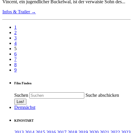
Vincent, ein jugendlicher Buckelwal, ist der verwaiste Sohn des...
Infos & Trailer →
1
2
3
4
5
6
7
8
9
Film Finden
Suchen
Suche abschicken
Demnächst
KINOSTART
2013
2014
2015
2016
2017
2018
2019
2020
2021
2022
2023