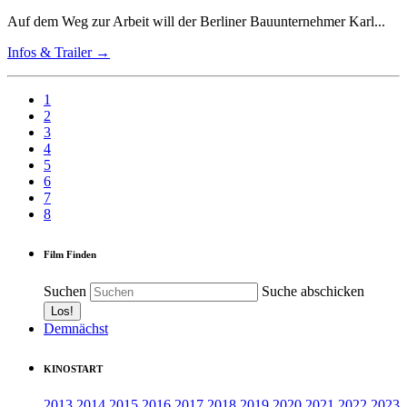
Auf dem Weg zur Arbeit will der Berliner Bauunternehmer Karl...
Infos & Trailer →
1
2
3
4
5
6
7
8
Film Finden
Suchen
Suche abschicken
Demnächst
KINOSTART
2013
2014
2015
2016
2017
2018
2019
2020
2021
2022
2023