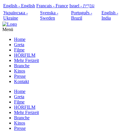
English - English
Français - France
עִבְרִית - Israel
Українська -
Svenska -
Português -
English -
Ukraine
Sweden
Brazil
India
Menü
Home
Greta
Filme
HÖRFILM
Mehr Freizeit
Branche
Kinos
Presse
Kontakt
Home
Greta
Filme
HÖRFILM
Mehr Freizeit
Branche
Kinos
Presse