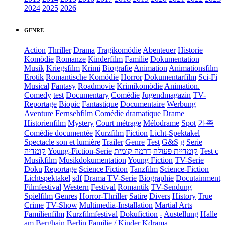
2024
2025
2026
GENRE
Action
Thriller
Drama
Tragikomödie
Abenteuer
Historie
Komödie
Romanze
Kinderfilm
Familie
Dokumentation
Musik
Kriegsfilm
Krimi
Biografie
Animation
Animationsfilm
Erotik
Romantische Komödie
Horror
Dokumentarfilm
Sci-Fi
Musical
Fantasy
Roadmovie
Krimikomödie
Animation.
Comedy
test
Documentary
Comédie
Jugendmagazin
TV-
Reportage
Biopic
Fantastique
Documentaire
Werbung
Aventure
Fernsehfilm
Comédie dramatique
Drame
Historienfilm
Mystery
Court métrage
Mélodrame
Spot
가족
Comédie documentée
Kurzfilm
Fiction
Licht-Spektakel
Spectacle son et lumière
Trailer
Genre
Test
G&S
g
Serie
קומדיה
Young-Fiction-Serie
דרמה קומית
קומדיית פעולה
Test c
Musikfilm
Musikdokumentation
Young Fiction
TV-Serie
Doku
Reportage
Science Fiction
Tanzfilm
Science-Fiction
Lichtspektakel
sdf
Drama TV-Serie
Biographie
Docutainment
Filmfestival
Western
Festival
Romantik
TV-Sendung
Spielfilm
Genres
Horror-Thriller
Satire
Divers
History
True
Crime
TV-Show
Multimedia-Installation
Martial Arts
Familienfilm
Kurzfilmfestival
Dokufiction
-
Austellung
Halle
am Berghain Berlin
Familie / Kinder
Kdrama