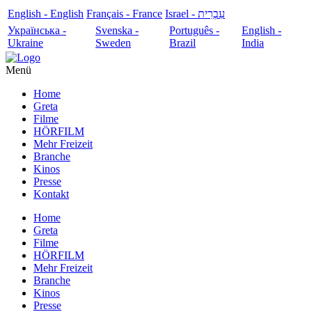
English - English
Français - France
עִבְרִית - Israel
Українська -
Svenska -
Português -
English -
Ukraine
Sweden
Brazil
India
Menü
Home
Greta
Filme
HÖRFILM
Mehr Freizeit
Branche
Kinos
Presse
Kontakt
Home
Greta
Filme
HÖRFILM
Mehr Freizeit
Branche
Kinos
Presse