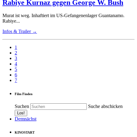
Rabiye Kurnaz gegen George W. Bush
Murat ist weg. Inhaftiert im US-Gefangenenlager Guantanamo.
Rabiye...
Infos & Trailer →
1
2
3
4
5
6
7
Film Finden
Suchen
Suche abschicken
Demnächst
KINOSTART