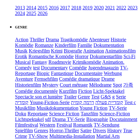
2013
2014
2015
2016
2017
2018
2019
2020
2021
2022
2023
2024
2025
2026
GENRE
Action
Thriller
Drama
Tragikomödie
Abenteuer
Historie
Komödie
Romanze
Kinderfilm
Familie
Dokumentation
Musik
Kriegsfilm
Krimi
Biografie
Animation
Animationsfilm
Erotik
Romantische Komödie
Horror
Dokumentarfilm
Sci-Fi
Musical
Fantasy
Roadmovie
Krimikomödie
Animation.
Comedy
test
Documentary
Comédie
Jugendmagazin
TV-
Reportage
Biopic
Fantastique
Documentaire
Werbung
Aventure
Fernsehfilm
Comédie dramatique
Drame
Historienfilm
Mystery
Court métrage
Mélodrame
Spot
가족
Comédie documentée
Kurzfilm
Fiction
Licht-Spektakel
Spectacle son et lumière
Trailer
Genre
Test
G&S
g
Serie
קומדיה
Young-Fiction-Serie
דרמה קומית
קומדיית פעולה
Test c
Musikfilm
Musikdokumentation
Young Fiction
TV-Serie
Doku
Reportage
Science Fiction
Tanzfilm
Science-Fiction
Lichtspektakel
sdf
Drama TV-Serie
Biographie
Docutainment
Filmfestival
Western
Festival
Romantik
TV-Sendung
Spielfilm
Genres
Horror-Thriller
Satire
Divers
History
True
Crime
TV-Show
Multimedia-Installation
Martial Arts