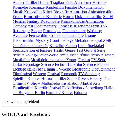
Action
Thriller
Drama
Tragikomödie
Abenteuer
Historie
Komödie
Romanze
Kinderfilm
Familie
Dokumentation
Musik
Kriegsfilm
Krimi
Biografie
Animation
Animationsfilm
Erotik
Romantische Komödie
Horror
Dokumentarfilm
Sci-Fi
Musical
Fantasy
Roadmovie
Krimikomödie
Animation.
Comedy
test
Documentary
Comédie
Jugendmagazin
TV-
Reportage
Biopic
Fantastique
Documentaire
Werbung
Aventure
Fernsehfilm
Comédie dramatique
Drame
Historienfilm
Mystery
Court métrage
Mélodrame
Spot
가족
Comédie documentée
Kurzfilm
Fiction
Licht-Spektakel
Spectacle son et lumière
Trailer
Genre
Test
G&S
g
Serie
קומדיה
Young-Fiction-Serie
דרמה קומית
קומדיית פעולה
Test c
Musikfilm
Musikdokumentation
Young Fiction
TV-Serie
Doku
Reportage
Science Fiction
Tanzfilm
Science-Fiction
Lichtspektakel
sdf
Drama TV-Serie
Biographie
Docutainment
Filmfestival
Western
Festival
Romantik
TV-Sendung
Spielfilm
Genres
Horror-Thriller
Satire
Divers
History
True
Crime
TV-Show
Multimedia-Installation
Martial Arts
Familienfilm
Kurzfilmfestival
Dokufiction
-
Austellung
Halle
am Berghain Berlin
Familie / Kinder
Kdrama
Jetzt weiterempfehlen!
GRETA auf Facebook