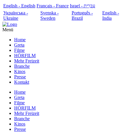
English - English
Français - France
עִבְרִית - Israel
Українська -
Svenska -
Português -
English -
Ukraine
Sweden
Brazil
India
Menü
Home
Greta
Filme
HÖRFILM
Mehr Freizeit
Branche
Kinos
Presse
Kontakt
Home
Greta
Filme
HÖRFILM
Mehr Freizeit
Branche
Kinos
Presse