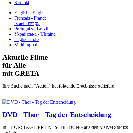
Kontakt
English - English
Français - France
עִבְרִית - Israel
Português - Brazil
Українська - Ukraine
Englis - India
Multilingual
Aktuelle Filme
für Alle
mit GRETA
Ihre Suche nach "Action" hat folgende Ergebnisse geliefert:
DVD - Thor - Tag der Entscheidung
In THOR: TAG DER ENTSCHEIDUNG aus den Marvel Studios
gerät der...