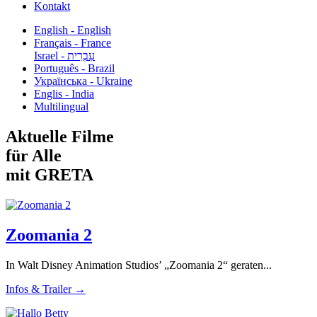
Kontakt
English - English
Français - France
עִבְרִית - Israel
Português - Brazil
Українська - Ukraine
Englis - India
Multilingual
Aktuelle Filme
für Alle
mit GRETA
Zoomania 2
In Walt Disney Animation Studios’ „Zoomania 2“ geraten...
Infos & Trailer →