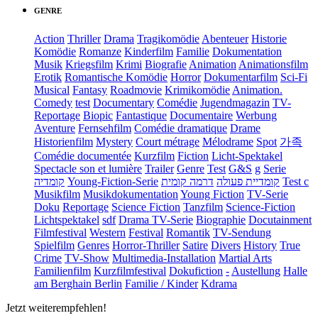
GENRE
Action
Thriller
Drama
Tragikomödie
Abenteuer
Historie
Komödie
Romanze
Kinderfilm
Familie
Dokumentation
Musik
Kriegsfilm
Krimi
Biografie
Animation
Animationsfilm
Erotik
Romantische Komödie
Horror
Dokumentarfilm
Sci-Fi
Musical
Fantasy
Roadmovie
Krimikomödie
Animation.
Comedy
test
Documentary
Comédie
Jugendmagazin
TV-
Reportage
Biopic
Fantastique
Documentaire
Werbung
Aventure
Fernsehfilm
Comédie dramatique
Drame
Historienfilm
Mystery
Court métrage
Mélodrame
Spot
가족
Comédie documentée
Kurzfilm
Fiction
Licht-Spektakel
Spectacle son et lumière
Trailer
Genre
Test
G&S
g
Serie
קומדיה
Young-Fiction-Serie
דרמה קומית
קומדיית פעולה
Test c
Musikfilm
Musikdokumentation
Young Fiction
TV-Serie
Doku
Reportage
Science Fiction
Tanzfilm
Science-Fiction
Lichtspektakel
sdf
Drama TV-Serie
Biographie
Docutainment
Filmfestival
Western
Festival
Romantik
TV-Sendung
Spielfilm
Genres
Horror-Thriller
Satire
Divers
History
True
Crime
TV-Show
Multimedia-Installation
Martial Arts
Familienfilm
Kurzfilmfestival
Dokufiction
-
Austellung
Halle
am Berghain Berlin
Familie / Kinder
Kdrama
Jetzt weiterempfehlen!