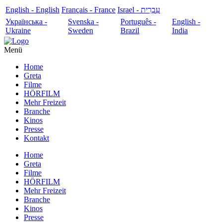
English - English
Français - France
עִבְרִית - Israel
Українська -
Svenska -
Português -
English -
Ukraine
Sweden
Brazil
India
Menü
Home
Greta
Filme
HÖRFILM
Mehr Freizeit
Branche
Kinos
Presse
Kontakt
Home
Greta
Filme
HÖRFILM
Mehr Freizeit
Branche
Kinos
Presse