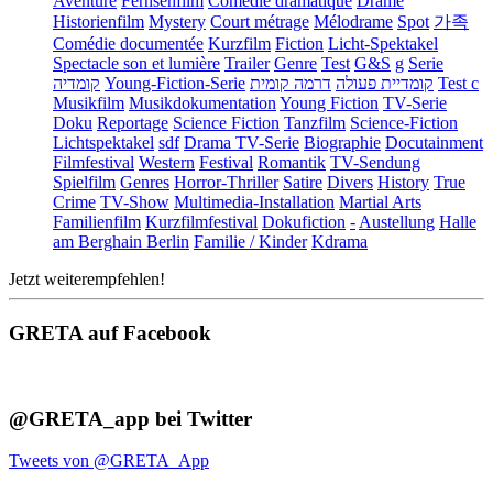
Aventure
Fernsehfilm
Comédie dramatique
Drame
Historienfilm
Mystery
Court métrage
Mélodrame
Spot
가족
Comédie documentée
Kurzfilm
Fiction
Licht-Spektakel
Spectacle son et lumière
Trailer
Genre
Test
G&S
g
Serie
קומדיה
Young-Fiction-Serie
דרמה קומית
קומדיית פעולה
Test c
Musikfilm
Musikdokumentation
Young Fiction
TV-Serie
Doku
Reportage
Science Fiction
Tanzfilm
Science-Fiction
Lichtspektakel
sdf
Drama TV-Serie
Biographie
Docutainment
Filmfestival
Western
Festival
Romantik
TV-Sendung
Spielfilm
Genres
Horror-Thriller
Satire
Divers
History
True
Crime
TV-Show
Multimedia-Installation
Martial Arts
Familienfilm
Kurzfilmfestival
Dokufiction
-
Austellung
Halle
am Berghain Berlin
Familie / Kinder
Kdrama
Jetzt weiterempfehlen!
GRETA auf Facebook
@GRETA_app bei Twitter
Tweets von @GRETA_App