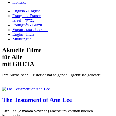
Kontakt
English - English
Français - France
עִבְרִית - Israel
Português - Brazil
Українська - Ukraine
Englis - India
Multilingual
Aktuelle Filme
für Alle
mit GRETA
Ihre Suche nach "Historie" hat folgende Ergebnisse geliefert:
The Testament of Ann Lee
Ann Lee (Amanda Seyfried) wächst im vorindustriellen
Manchester...