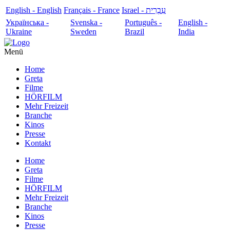
English - English
Français - France
עִבְרִית - Israel
Українська -
Svenska -
Português -
English -
Ukraine
Sweden
Brazil
India
Menü
Home
Greta
Filme
HÖRFILM
Mehr Freizeit
Branche
Kinos
Presse
Kontakt
Home
Greta
Filme
HÖRFILM
Mehr Freizeit
Branche
Kinos
Presse