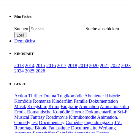
Film Finden
Suchen
Suche abschicken
Demnächst
KINOSTART
2013
2014
2015
2016
2017
2018
2019
2020
2021
2022
2023
2024
2025
2026
GENRE
Action
Thriller
Drama
Tragikomödie
Abenteuer
Historie
Komödie
Romanze
Kinderfilm
Familie
Dokumentation
Musik
Kriegsfilm
Krimi
Biografie
Animation
Animationsfilm
Erotik
Romantische Komödie
Horror
Dokumentarfilm
Sci-Fi
Musical
Fantasy
Roadmovie
Krimikomödie
Animation.
Comedy
test
Documentary
Comédie
Jugendmagazin
TV-
Reportage
Biopic
Fantastique
Documentaire
Werbung